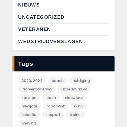
NIEUWS
UNCATEGORIZED
VETERANEN
WEDSTRIJDVERSLAGEN
Tags
2023/2024
coach
huldiging
jaarvergadering
jubileum rksvv
kaarten
leden
nieuwjaar
niewjaar
rabobank
rksvv
selectie
support
trainer
werving