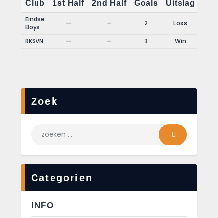
Club
1st Half
2nd Half
Goals
Uitslag
Eindse
—
—
2
Loss
Boys
RKSVN
—
—
3
Win
Zoek
Categorien
INFO