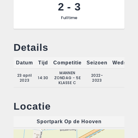
2
-
3
Fulltime
Details
Datum
Tijd
Competitie
Seizoen
Wedstrij
MANNEN
23 april
2022-
14:30
ZONDAG - 5E
20
2023
2023
KLASSE C
Locatie
Sportpark Op de Hooven