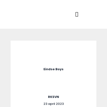
Home
Actueel
RKSVV
Voetbalclub in Swartbroek
Teams
Club info
Evenementen
Contact
Foto album
Eindse Boys
RKSVN
23 april 2023