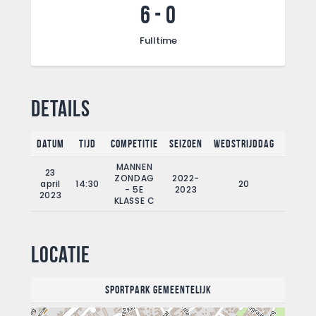
6
-
0
Fulltime
Details
Datum
Tijd
Competitie
Seizoen
Wedstrijddag
Fullti
MANNEN
23
ZONDAG
2022-
april
14:30
20
90'
- 5E
2023
2023
KLASSE C
Locatie
Sportpark Gemeentelijk