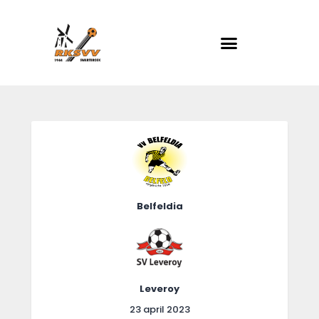
RKSVV
Voetbalclub in Swartbroek
Home
Actueel
Teams
Club info
Belfeldia
Evenementen
Contact
Foto album
Leveroy
23 april 2023