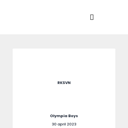
Home
Actueel
RKSVV
Voetbalclub in Swartbroek
Teams
Club info
Evenementen
Contact
Foto album
RKSVN
Olympia Boys
30 april 2023