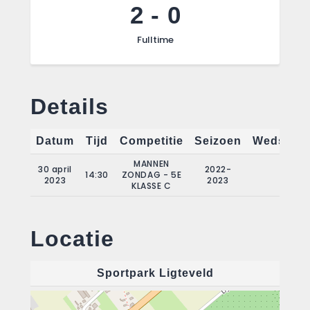
2
-
0
Fulltime
Details
Datum
Tijd
Competitie
Seizoen
Wedstrij
MANNEN
30 april
2022-
14:30
ZONDAG - 5E
18
2023
2023
KLASSE C
Locatie
Sportpark Ligteveld