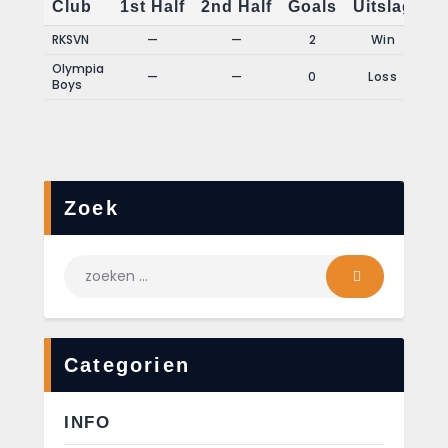
Club
1st Half
2nd Half
Goals
Uitslag
RKSVN
—
—
2
Win
Olympia
—
—
0
Loss
Boys
Zoek
Categorien
INFO