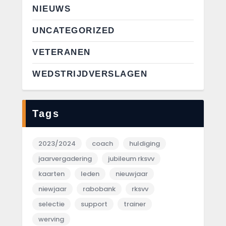
NIEUWS
UNCATEGORIZED
VETERANEN
WEDSTRIJDVERSLAGEN
Tags
2023/2024
coach
huldiging
jaarvergadering
jubileum rksvv
kaarten
leden
nieuwjaar
niewjaar
rabobank
rksvv
selectie
support
trainer
werving