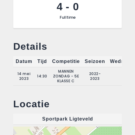
4
-
0
Fulltime
Details
Datum
Tijd
Competitie
Seizoen
Wedstrij
MANNEN
14 mei
2022-
14:30
ZONDAG - 5E
21
2023
2023
KLASSE C
Locatie
Sportpark Ligteveld