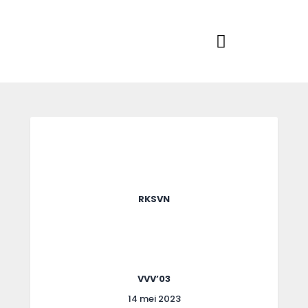
Home
Actueel
RKSVV
Voetbalclub in Swartbroek
Teams
Club info
Evenementen
Contact
Foto album
RKSVN
VVV’03
14 mei 2023