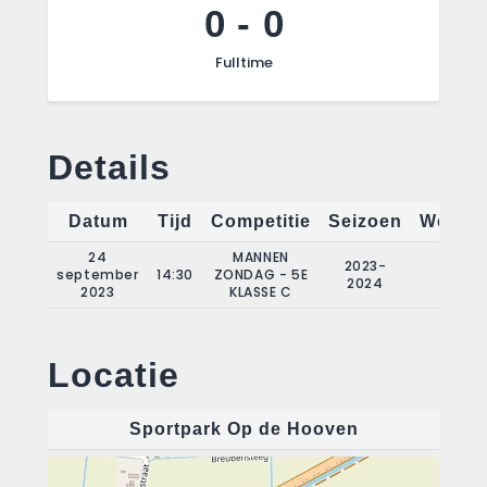
0
-
0
Fulltime
Details
Datum
Tijd
Competitie
Seizoen
Wedstr
24
MANNEN
2023-
september
14:30
ZONDAG - 5E
1
2024
2023
KLASSE C
Locatie
Sportpark Op de Hooven