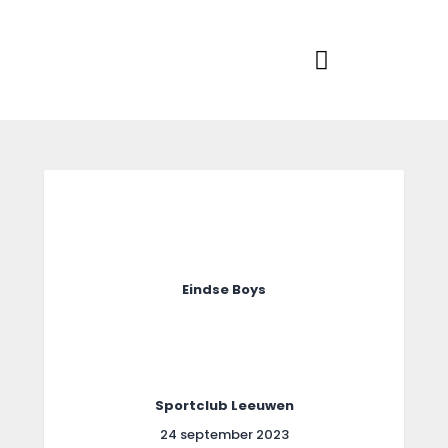
Home
Actueel
RKSVV
Voetbalclub in Swartbroek
Teams
Club info
Evenementen
Contact
Foto album
Eindse Boys
Sportclub Leeuwen
24 september 2023