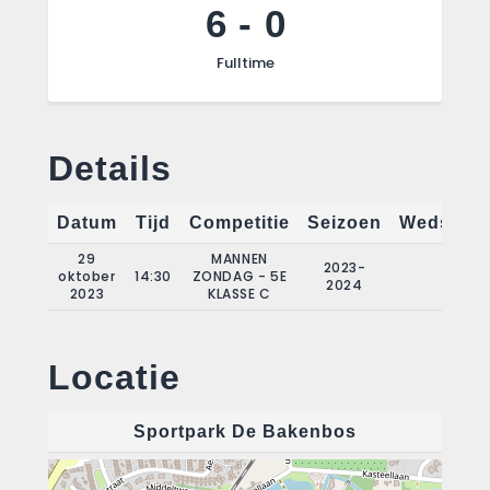
6
-
0
Fulltime
Details
Datum
Tijd
Competitie
Seizoen
Wedstrij
29
MANNEN
2023-
oktober
14:30
ZONDAG - 5E
5
2024
2023
KLASSE C
Locatie
Sportpark De Bakenbos