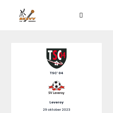
Home
Actueel
RKSVV
Voetbalclub in Swartbroek
Teams
Club info
Evenementen
Contact
Foto album
TSC’ 04
Leveroy
29 oktober 2023