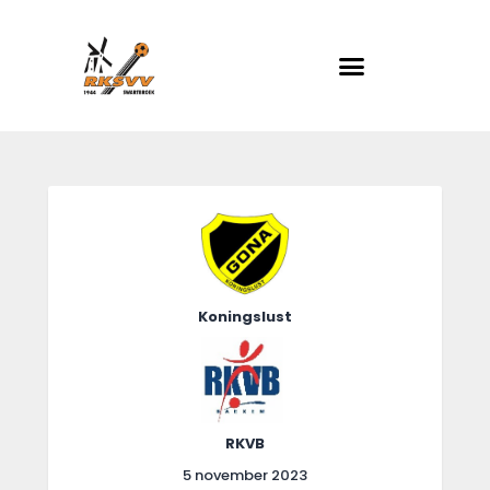
RKSVV
Voetbalclub in Swartbroek
Home
Actueel
Teams
Club info
Koningslust
Evenementen
Contact
Foto album
RKVB
5 november 2023