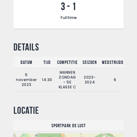
3
-
1
Fulltime
Details
Datum
Tijd
Competitie
Seizoen
Wedstrijddag
F
MANNEN
5
ZONDAG
2023-
november
14:30
6
- 5E
2024
2023
KLASSE C
Locatie
Sportpark De Lust