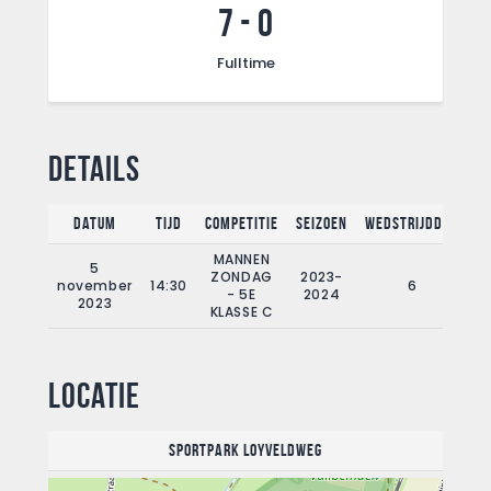
7
-
0
Fulltime
Details
Datum
Tijd
Competitie
Seizoen
Wedstrijddag
F
MANNEN
5
ZONDAG
2023-
november
14:30
6
- 5E
2024
2023
KLASSE C
Locatie
Sportpark Loyveldweg