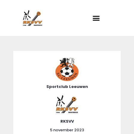
RKSVV
Voetbalclub in Swartbroek
Home
Actueel
Teams
Club info
Sportclub Leeuwen
Evenementen
Contact
Foto album
RKSVV
5 november 2023