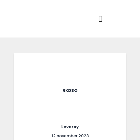
Home
Actueel
RKSVV
Voetbalclub in Swartbroek
Teams
Club info
Evenementen
Contact
Foto album
RKDSO
Leveroy
12 november 2023