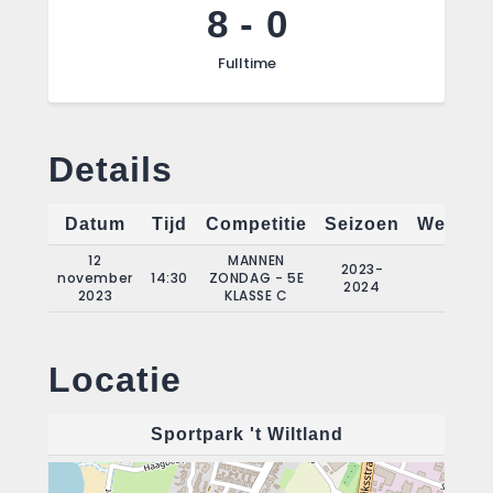
8
-
0
Fulltime
Details
Datum
Tijd
Competitie
Seizoen
Wedstri
12
MANNEN
2023-
november
14:30
ZONDAG - 5E
7
2024
2023
KLASSE C
Locatie
Sportpark 't Wiltland