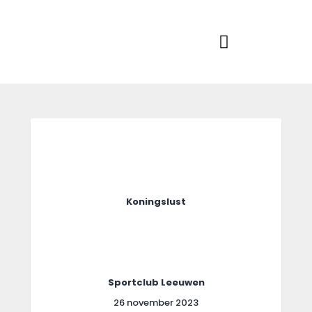
RKSVV
Voetbalclub in Swartbroek
Home
Actueel
Teams
Club info
Koningslust
Evenementen
Contact
Foto album
Sportclub Leeuwen
26 november 2023