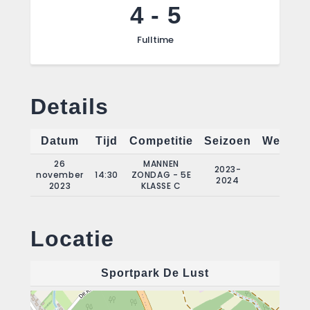
4
-
5
Fulltime
Details
Datum
Tijd
Competitie
Seizoen
Wedstri
26
MANNEN
2023-
november
14:30
ZONDAG - 5E
9
2024
2023
KLASSE C
Locatie
Sportpark De Lust