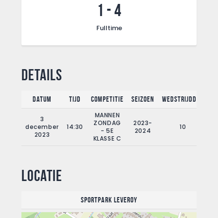
1
-
4
Fulltime
Details
Datum
Tijd
Competitie
Seizoen
Wedstrijddag
F
MANNEN
3
ZONDAG
2023-
december
14:30
10
- 5E
2024
2023
KLASSE C
Locatie
Sportpark Leveroy