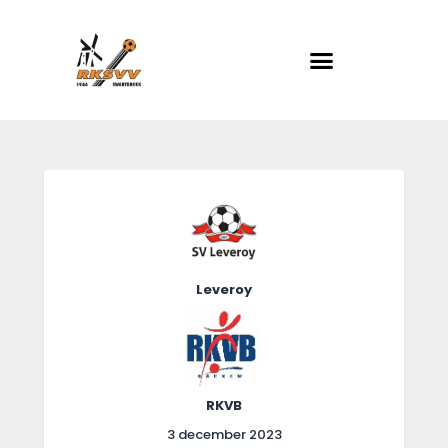
RKSVV
Voetbalclub in Swartbroek
Home
Actueel
Teams
Club info
Leveroy
Evenementen
Contact
Foto album
RKVB
3 december 2023