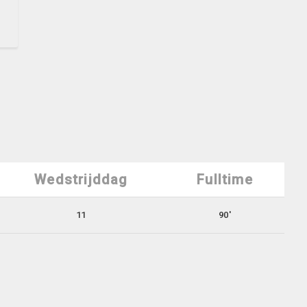
Wedstrijddag
Fulltime
11
90'