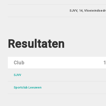
SJVV, 14, Vloeieindsedr
Resultaten
Club
1
SJVV
Sportclub Leeuwen