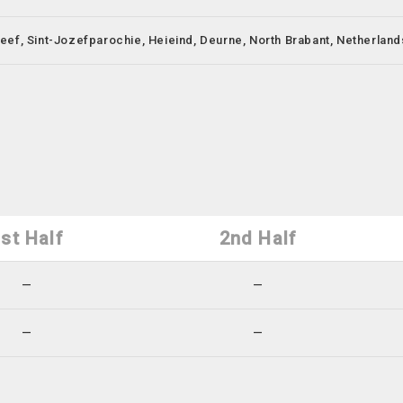
eef, Sint-Jozefparochie, Heieind, Deurne, North Brabant, Netherlan
st Half
2nd Half
—
—
—
—