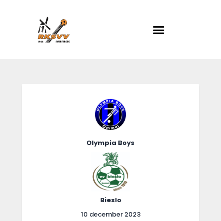
RKSVV
Voetbalclub in Swartbroek
Home
Actueel
Teams
Club info
Olympia Boys
Evenementen
Contact
Foto album
Bieslo
10 december 2023