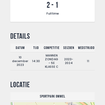
2
-
1
Fulltime
Details
Datum
Tijd
Competitie
Seizoen
Wedstrijddag
F
MANNEN
10
ZONDAG
2023-
december
14:30
11
- 5E
2024
2023
KLASSE C
Locatie
Sportpark Ommel