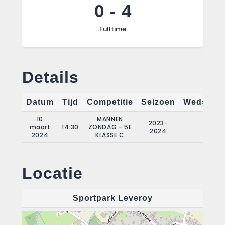
0
-
4
Fulltime
Details
Datum
Tijd
Competitie
Seizoen
Wedstrij
10
MANNEN
2023-
maart
14:30
ZONDAG - 5E
15
2024
2024
KLASSE C
Locatie
Sportpark Leveroy