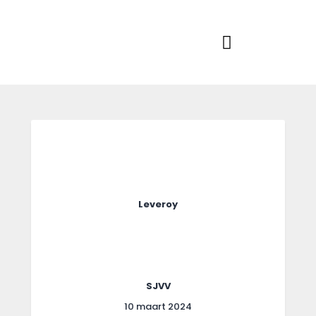
Home
Actueel
RKSVV
Voetbalclub in Swartbroek
Teams
Club info
Evenementen
Contact
Foto album
Leveroy
SJVV
10 maart 2024