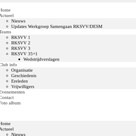
Home
Actueel
Nieuws
Updates Werkgroep Samengaan RKSVV/DESM
Teams
RKSVV 1
RKSVV 2
RKSVV 3
RKSVV 35+1
Wedstrijdverslagen
Club info
Organisatie
Geschiedenis
Ereleden
Vrijwilligers
Evenementen
Contact
Foto album
Home
Actueel
Nieuws