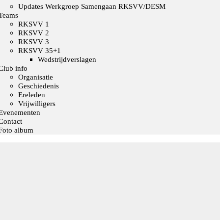
Updates Werkgroep Samengaan RKSVV/DESM
Teams
RKSVV 1
RKSVV 2
RKSVV 3
RKSVV 35+1
Wedstrijdverslagen
Club info
Organisatie
Geschiedenis
Ereleden
Vrijwilligers
Evenementen
Contact
Foto album