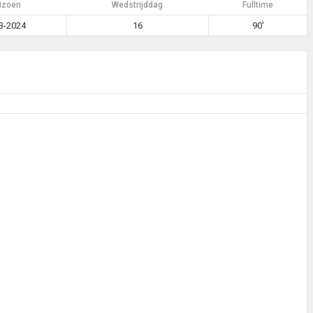
izoen
Wedstrijddag
Fulltime
3-2024
16
90'