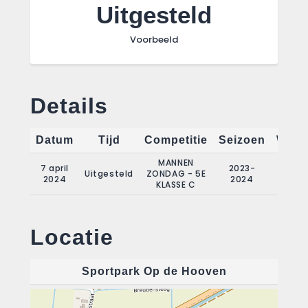
Uitgesteld
Voorbeeld
Details
Datum
Tijd
Competitie
Seizoen
Weds
MANNEN
7 april
2023-
Uitgesteld
ZONDAG - 5E
2024
2024
KLASSE C
Locatie
Sportpark Op de Hooven