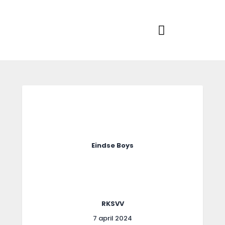
Home
Actueel
RKSVV
Voetbalclub in Swartbroek
Teams
Club info
Evenementen
Contact
Foto album
Eindse Boys
RKSVV
7 april 2024