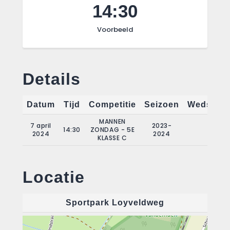
14:30
Voorbeeld
Details
Datum
Tijd
Competitie
Seizoen
Wedstrij
MANNEN
7 april
2023-
14:30
ZONDAG - 5E
18
2024
2024
KLASSE C
Locatie
Sportpark Loyveldweg