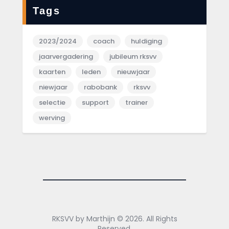
Tags
2023/2024
coach
huldiging
jaarvergadering
jubileum rksvv
kaarten
leden
nieuwjaar
niewjaar
rabobank
rksvv
selectie
support
trainer
werving
RKSVV by Marthijn © 2026. All Rights
Reserved.