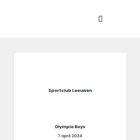
Home
Actueel
RKSVV
Voetbalclub in Swartbroek
Teams
Club info
Evenementen
Contact
Foto album
Sportclub Leeuwen
Olympia Boys
7 april 2024