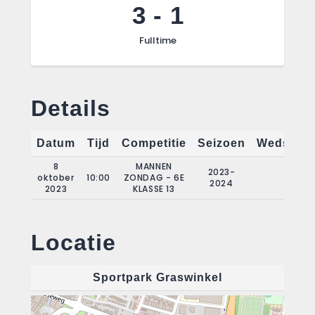
3
-
1
Fulltime
Details
Datum
Tijd
Competitie
Seizoen
Wedstrij
8
MANNEN
2023-
oktober
10:00
ZONDAG - 6E
3
2024
2023
KLASSE 13
Locatie
Sportpark Graswinkel