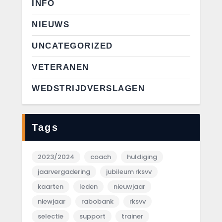
INFO
NIEUWS
UNCATEGORIZED
VETERANEN
WEDSTRIJDVERSLAGEN
Tags
2023/2024
coach
huldiging
jaarvergadering
jubileum rksvv
kaarten
leden
nieuwjaar
niewjaar
rabobank
rksvv
selectie
support
trainer