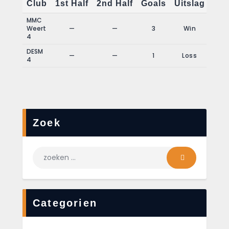
Club
1st Half
2nd Half
Goals
Uitslag
MMC
Weert
—
—
3
Win
4
DESM
—
—
1
Loss
4
Zoek
Categorien