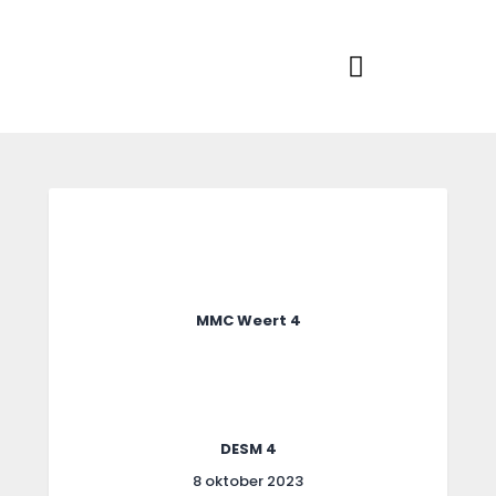
Home
Actueel
RKSVV
Voetbalclub in Swartbroek
Teams
Club info
Evenementen
Contact
Foto album
MMC Weert 4
DESM 4
8 oktober 2023