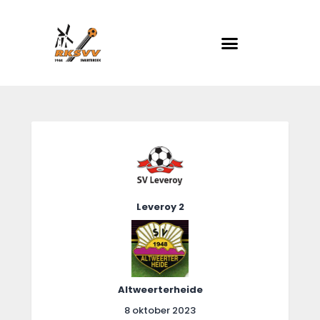
RKSVV
Voetbalclub in Swartbroek
Home
Actueel
Teams
Club info
Leveroy 2
Evenementen
Contact
Foto album
Altweerterheide
8 oktober 2023