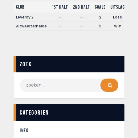
Club
1st Half
2nd Half
Goals
Uitslag
Leveroy 2
—
—
2
Loss
Altweerterheide
—
—
5
Win
Zoek
Categorien
INFO