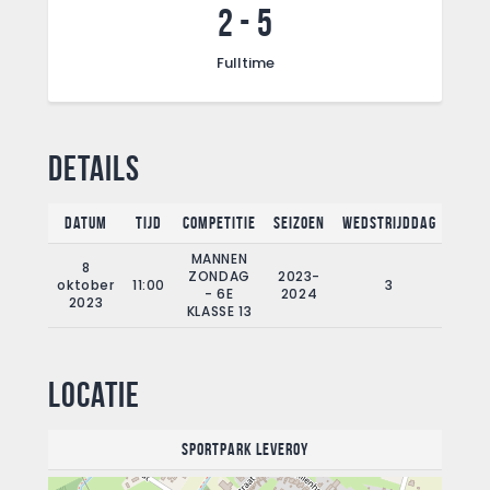
2
-
5
Fulltime
Details
Datum
Tijd
Competitie
Seizoen
Wedstrijddag
Full
MANNEN
8
ZONDAG
2023-
oktober
11:00
3
90
- 6E
2024
2023
KLASSE 13
Locatie
Sportpark Leveroy