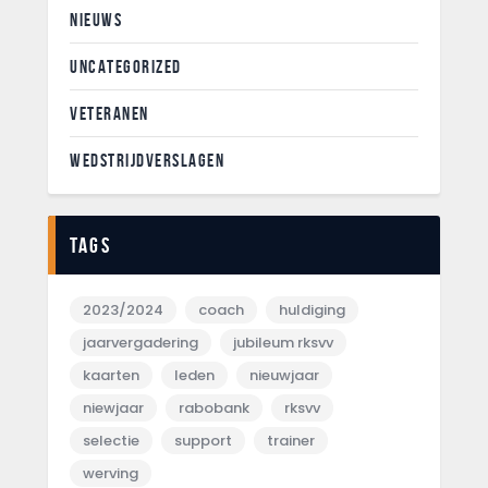
NIEUWS
UNCATEGORIZED
VETERANEN
WEDSTRIJDVERSLAGEN
Tags
2023/2024
coach
huldiging
jaarvergadering
jubileum rksvv
kaarten
leden
nieuwjaar
niewjaar
rabobank
rksvv
selectie
support
trainer
werving