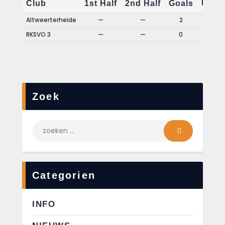
Club
1st Half
2nd Half
Goals
Uitsl
Altweerterheide
—
—
2
Win
RKSVO 3
—
—
0
Loss
Zoek
Categorien
INFO