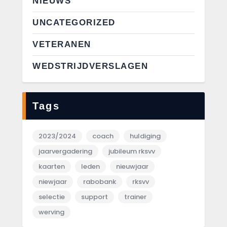
NIEUWS
UNCATEGORIZED
VETERANEN
WEDSTRIJDVERSLAGEN
Tags
2023/2024
coach
huldiging
jaarvergadering
jubileum rksvv
kaarten
leden
nieuwjaar
niewjaar
rabobank
rksvv
selectie
support
trainer
werving