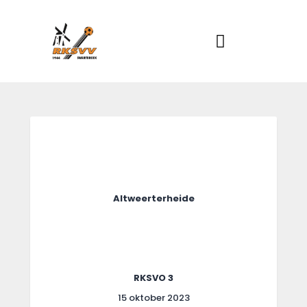
Home
Actueel
RKSVV
Voetbalclub in Swartbroek
Teams
Club info
Evenementen
Contact
Foto album
Altweerterheide
RKSVO 3
15 oktober 2023