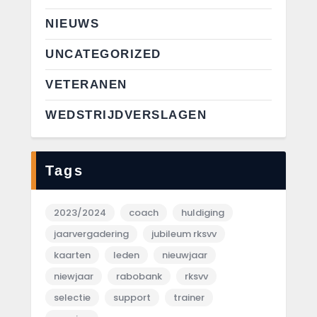
NIEUWS
UNCATEGORIZED
VETERANEN
WEDSTRIJDVERSLAGEN
Tags
2023/2024
coach
huldiging
jaarvergadering
jubileum rksvv
kaarten
leden
nieuwjaar
niewjaar
rabobank
rksvv
selectie
support
trainer