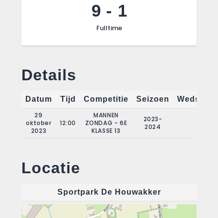
9
-
1
Fulltime
Details
Datum
Tijd
Competitie
Seizoen
Wedstrij
29
MANNEN
2023-
oktober
12:00
ZONDAG - 6E
5
2024
2023
KLASSE 13
Locatie
Sportpark De Houwakker