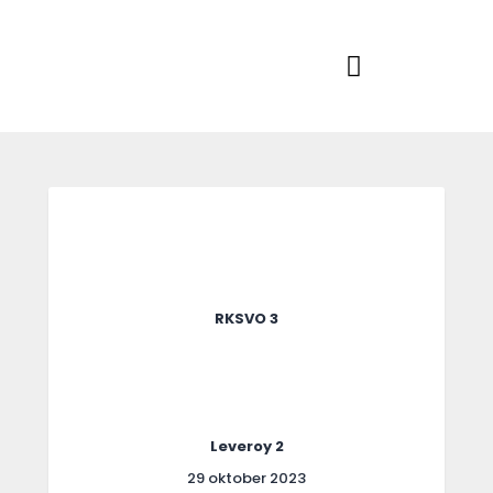
Home
Actueel
RKSVV
Voetbalclub in Swartbroek
Teams
Club info
Evenementen
Contact
Foto album
RKSVO 3
Leveroy 2
29 oktober 2023