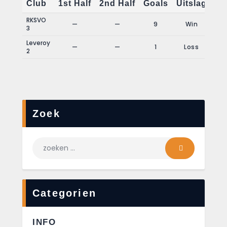
Club
1st Half
2nd Half
Goals
Uitslag
RKSVO
—
—
9
Win
3
Leveroy
—
—
1
Loss
2
Zoek
Categorien
INFO