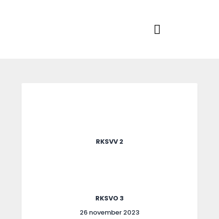
Home
Actueel
RKSVV
Voetbalclub in Swartbroek
Teams
Club info
Evenementen
Contact
Foto album
RKSVV 2
RKSVO 3
26 november 2023