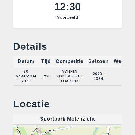
12:30
Voorbeeld
Details
Datum
Tijd
Competitie
Seizoen
Wedstri
26
MANNEN
2023-
november
12:30
ZONDAG - 6E
9
2024
2023
KLASSE 13
Locatie
Sportpark Molenzicht