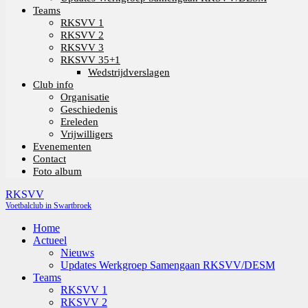
Teams
RKSVV 1
RKSVV 2
RKSVV 3
RKSVV 35+1
Wedstrijdverslagen
Club info
Organisatie
Geschiedenis
Ereleden
Vrijwilligers
Evenementen
Contact
Foto album
RKSVV
Voetbalclub in Swartbroek
Home
Actueel
Nieuws
Updates Werkgroep Samengaan RKSVV/DESM
Teams
RKSVV 1
RKSVV 2