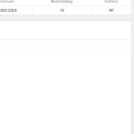
Seizoen
Wedstrijddag
Fulltime
2023-2024
10
90'