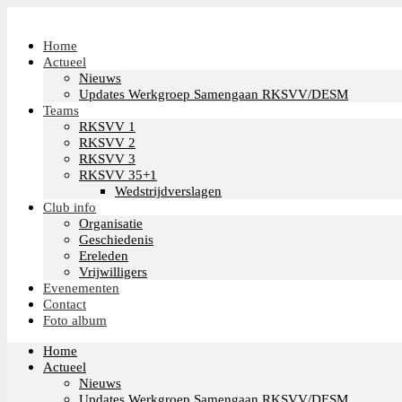
Home
Actueel
Nieuws
Updates Werkgroep Samengaan RKSVV/DESM
Teams
RKSVV 1
RKSVV 2
RKSVV 3
RKSVV 35+1
Wedstrijdverslagen
Club info
Organisatie
Geschiedenis
Ereleden
Vrijwilligers
Evenementen
Contact
Foto album
Home
Actueel
Nieuws
Updates Werkgroep Samengaan RKSVV/DESM