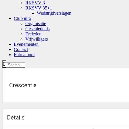
RKSVV 3
RKSVV 35+1
Wedstrijdverslagen
Club info
Organisatie
Geschiedenis
Ereleden
Vrijwilligers
Evenementen
Contact
Foto album
Crescentia
Details