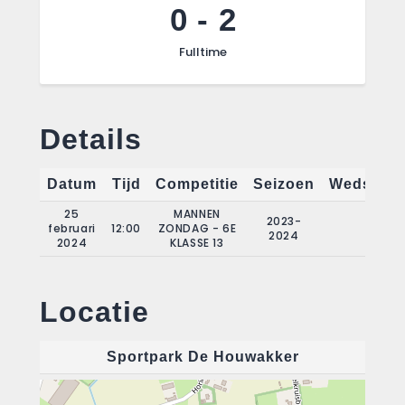
0
-
2
Fulltime
Details
Datum
Tijd
Competitie
Seizoen
Wedstrij
25
MANNEN
2023-
februari
12:00
ZONDAG - 6E
13
2024
2024
KLASSE 13
Locatie
Sportpark De Houwakker