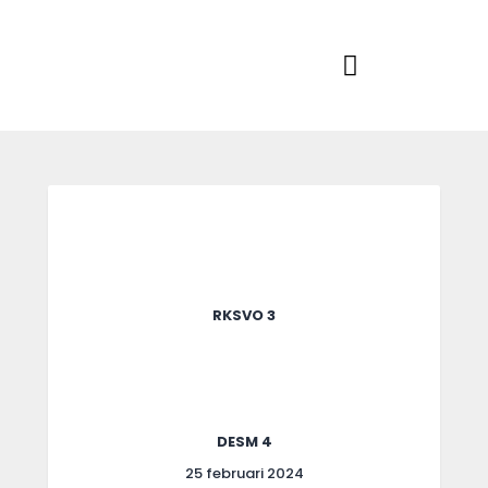
Home
Actueel
RKSVV
Voetbalclub in Swartbroek
Teams
Club info
Evenementen
Contact
Foto album
RKSVO 3
DESM 4
25 februari 2024