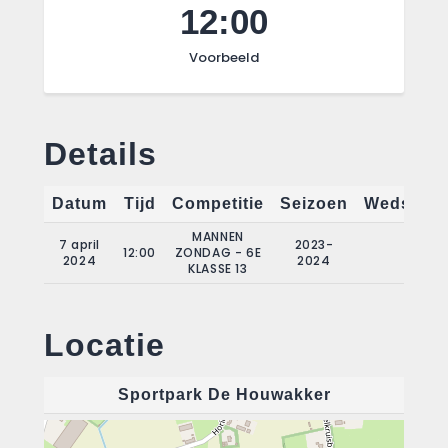
12:00
Voorbeeld
Details
Datum
Tijd
Competitie
Seizoen
Wedstrij
MANNEN
7 april
2023-
12:00
ZONDAG - 6E
18
2024
2024
KLASSE 13
Locatie
Sportpark De Houwakker