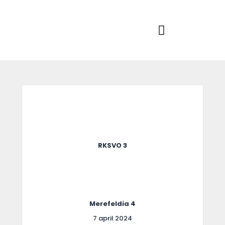
Home
Actueel
RKSVV
Voetbalclub in Swartbroek
Teams
Club info
Evenementen
Contact
Foto album
RKSVO 3
Merefeldia 4
7 april 2024