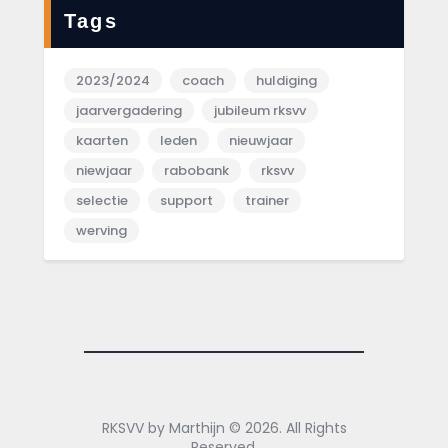
Tags
2023/2024
coach
huldiging
jaarvergadering
jubileum rksvv
kaarten
leden
nieuwjaar
niewjaar
rabobank
rksvv
selectie
support
trainer
werving
RKSVV by Marthijn © 2026. All Rights
Reserved.