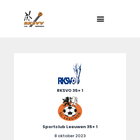
RKSVV
Voetbalclub in Swartbroek
Home
Actueel
Teams
Club info
RKSVO 35+ 1
Evenementen
Contact
Foto album
Sportclub Leeuwen 35+ 1
8 oktober 2023