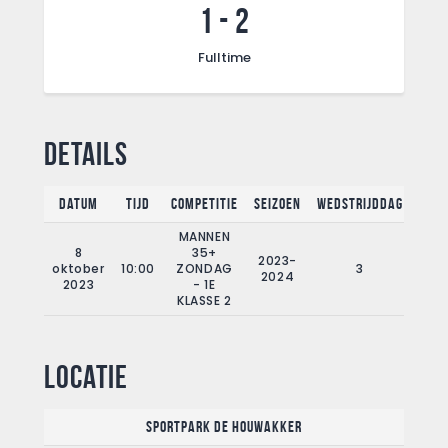
1
-
2
Fulltime
Details
Datum
Tijd
Competitie
Seizoen
Wedstrijddag
Full
MANNEN
8
35+
2023-
oktober
10:00
ZONDAG
3
9
2024
2023
- 1E
KLASSE 2
Locatie
Sportpark De Houwakker