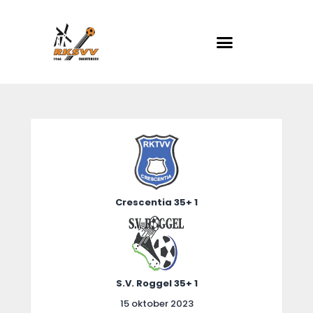
RKSVV
Voetbalclub in Swartbroek
Home
Actueel
Teams
Club info
Crescentia 35+ 1
Evenementen
Contact
Foto album
S.V. Roggel 35+ 1
15 oktober 2023