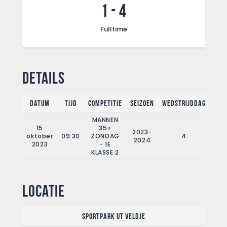
1
-
4
Fulltime
Details
Datum
Tijd
Competitie
Seizoen
Wedstrijddag
Ful
MANNEN
15
35+
2023-
oktober
09:30
ZONDAG
4
9
2024
2023
- 1E
KLASSE 2
Locatie
Sportpark Ut Veldje