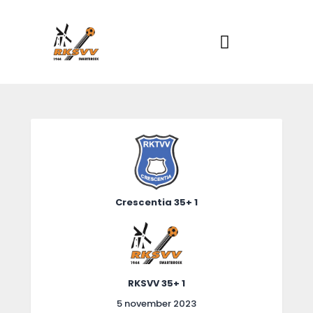
Home
Actueel
RKSVV
Voetbalclub in Swartbroek
Teams
Club info
Evenementen
Contact
Foto album
Crescentia 35+ 1
RKSVV 35+ 1
5 november 2023