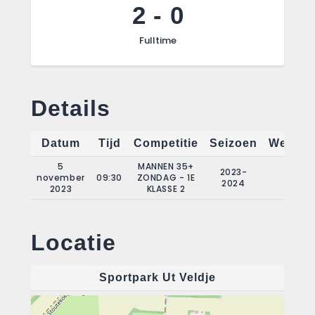
2
-
0
Fulltime
Details
Datum
Tijd
Competitie
Seizoen
Wedstri
5
MANNEN 35+
2023-
november
09:30
ZONDAG - 1E
6
2024
2023
KLASSE 2
Locatie
Sportpark Ut Veldje