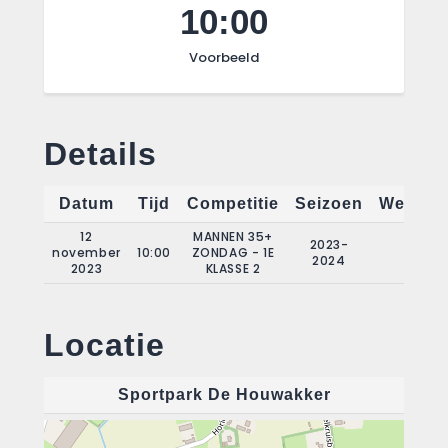
10:00
Voorbeeld
Details
Datum
Tijd
Competitie
Seizoen
Wedstri
12
MANNEN 35+
2023-
november
10:00
ZONDAG - 1E
7
2024
2023
KLASSE 2
Locatie
Sportpark De Houwakker