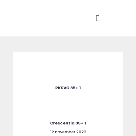
Home
Actueel
RKSVV
Voetbalclub in Swartbroek
Teams
Club info
Evenementen
Contact
Foto album
RKSVO 35+ 1
Crescentia 35+ 1
12 november 2023