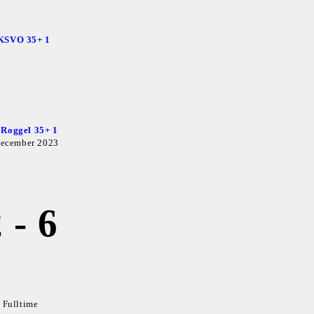
KSVO 35+ 1
. Roggel 35+ 1
december 2023
2
-
6
Fulltime