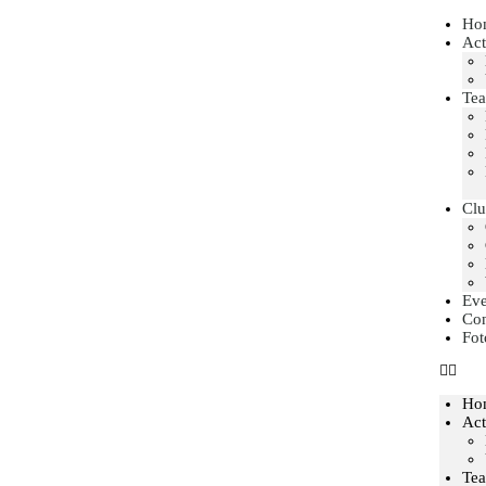
Ho
Act
Te
Clu
Ev
Con
Fot
Ho
Act
Te