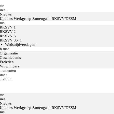
Home
me
ueel
Actueel
Nieuws
RKSVV
Voetbalclub in Swartbroek
Updates Werkgroep Samengaan RKSVV/DESM
Teams
ams
RKSVV 1
Club info
RKSVV 2
RKSVV 3
Evenementen
RKSVV 35+1
Wedstrijdverslagen
Contact
b info
Organisatie
Foto album
Geschiedenis
Ereleden
Vrijwilligers
enementen
tact
o album
me
ueel
Nieuws
Updates Werkgroep Samengaan RKSVV/DESM
ams