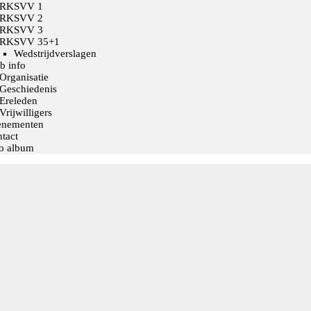
RKSVV 1
RKSVV 2
RKSVV 3
RKSVV 35+1
Wedstrijdverslagen
b info
Organisatie
Geschiedenis
Ereleden
Vrijwilligers
enementen
tact
o album