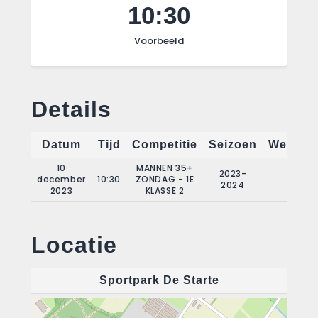
10:30
Voorbeeld
Details
Datum
Tijd
Competitie
Seizoen
Wedstri
10
MANNEN 35+
2023-
december
10:30
ZONDAG - 1E
11
2024
2023
KLASSE 2
Locatie
Sportpark De Starte