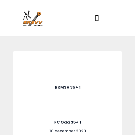
Home
Actueel
RKSVV
Voetbalclub in Swartbroek
Teams
Club info
Evenementen
Contact
Foto album
RKMSV 35+ 1
FC Oda 35+ 1
10 december 2023