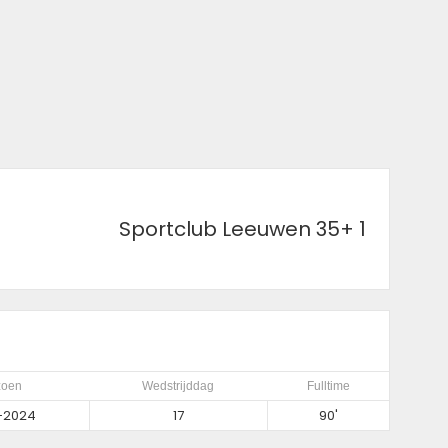
Sportclub Leeuwen 35+ 1
zoen
Wedstrijddag
Fulltime
-2024
17
90'