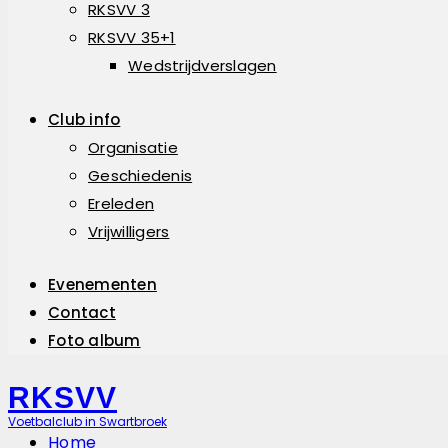
RKSVV 3
RKSVV 35+1
Wedstrijdverslagen
Club info
Organisatie
Geschiedenis
Ereleden
Vrijwilligers
Evenementen
Contact
Foto album
RKSVV
Voetbalclub in Swartbroek
Home