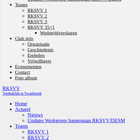
Teams
RKSVV 1
RKSVV 2
RKSVV 3
RKSVV 35+1
Wedstrijdverslagen
Club info
Organisatie
Geschiedenis
Ereleden
Vrijwilligers
Evenementen
Contact
Foto album
RKSVV
Voetbalclub in Swartbroek
Home
Actueel
Nieuws
Updates Werkgroep Samengaan RKSVV/DESM
Teams
RKSVV 1
RKSVV 2