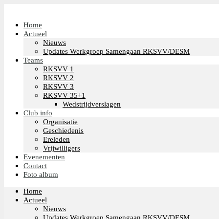
Home
Actueel
Nieuws
Updates Werkgroep Samengaan RKSVV/DESM
Teams
RKSVV 1
RKSVV 2
RKSVV 3
RKSVV 35+1
Wedstrijdverslagen
Club info
Organisatie
Geschiedenis
Ereleden
Vrijwilligers
Evenementen
Contact
Foto album
Home
Actueel
Nieuws
Updates Werkgroep Samengaan RKSVV/DESM