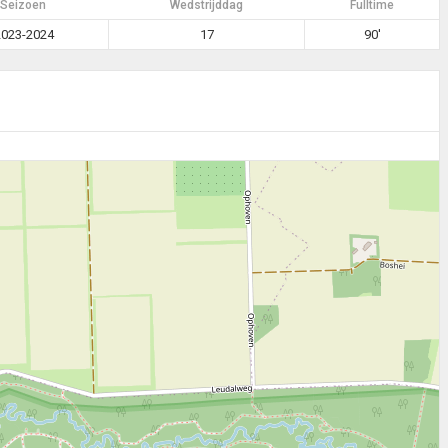
Seizoen
Wedstrijddag
Fulltime
2023-2024
17
90'