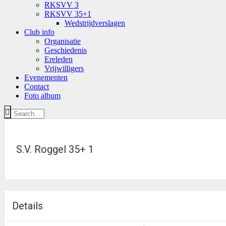
RKSVV 3
RKSVV 35+1
Wedstrijdverslagen
Club info
Organisatie
Geschiedenis
Ereleden
Vrijwilligers
Evenementen
Contact
Foto album
S.V. Roggel 35+ 1
Details