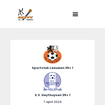
RKSVV
Voetbalclub in Swartbroek
Home
Actueel
Teams
Club info
Sportclub Leeuwen 35+ 1
Evenementen
Contact
Foto album
S.V. Heythuysen 35+ 1
7 april 2024