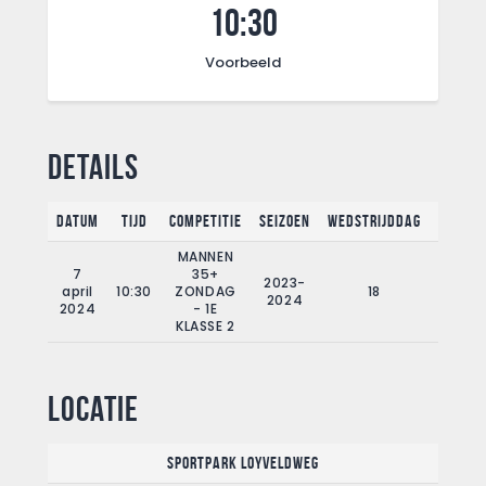
10:30
Voorbeeld
Details
Datum
Tijd
Competitie
Seizoen
Wedstrijddag
Fullti
MANNEN
7
35+
2023-
april
10:30
ZONDAG
18
90'
2024
2024
- 1E
KLASSE 2
Locatie
Sportpark Loyveldweg