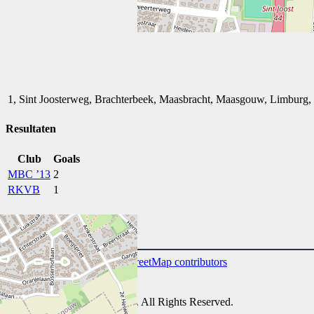
1, Sint Joosterweg, Brachterbeek, Maasbracht, Maasgouw, Limburg,
Resultaten
Club
Goals
MBC ’13
2
RKVB
1
Leaflet
| Map data ©
OpenStreetMap
contributors
Privacy Policy
RKSVV by Marthijn © 2026. All Rights Reserved.