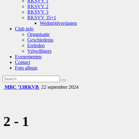
RKSVV 1
RKSVV 2
RKSVV 3
RKSVV 35+1
Wedstrijdverslagen
Club info
Organisatie
Geschiedenis
Ereleden
Vrijwilligers
Evenementen
Contact
Foto album
MBC ’13
RKVB
22 september 2024
2
-
1