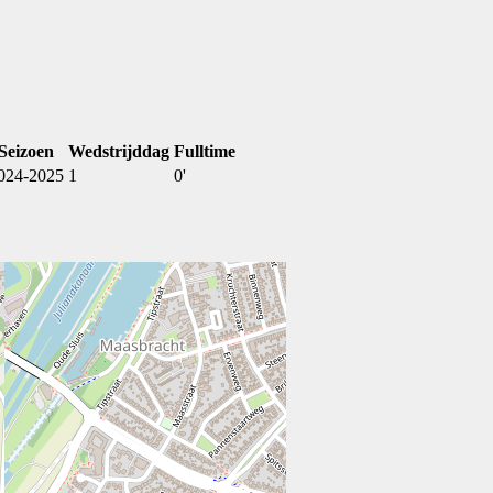
Seizoen
Wedstrijddag
Fulltime
024-2025
1
0'
Sportpark Mortelskoel