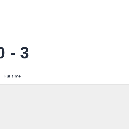
0
-
3
Fulltime