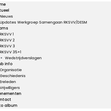
ome
tueel
Nieuws
Updates Werkgroep Samengaan RKSVV/DESM
ams
RKSVV 1
RKSVV 2
RKSVV 3
RKSVV 35+1
Wedstrijdverslagen
ub info
Organisatie
Geschiedenis
Ereleden
Vrijwilligers
enementen
ntact
to album