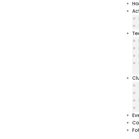
H
Ac
Te
Cl
Ev
Co
Fo