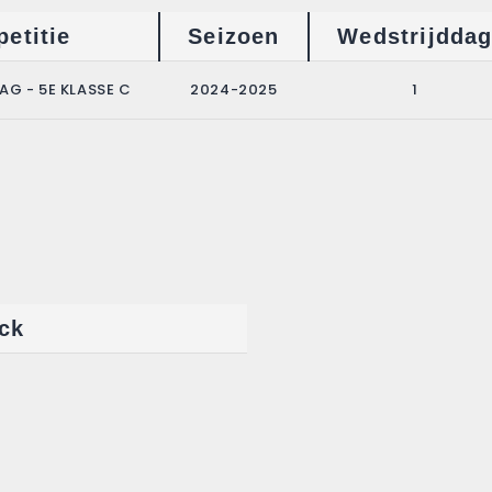
etitie
Seizoen
Wedstrijdda
G - 5E KLASSE C
2024-2025
1
ck