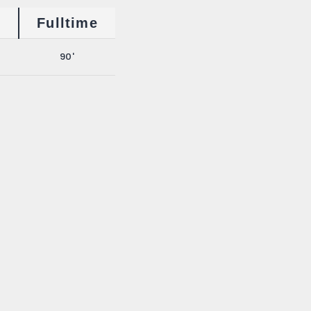
g
Fulltime
90'