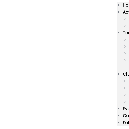
H
Ac
Te
Cl
Ev
Co
Fo