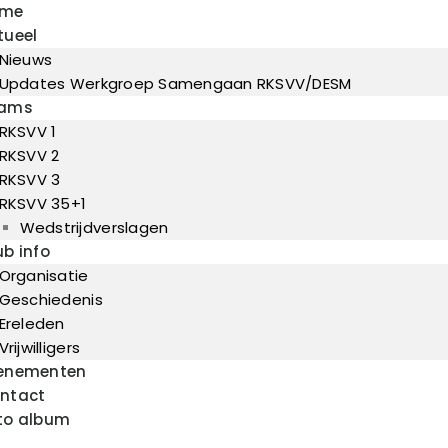
ome
Home
tueel
Actueel
Nieuws
RKSVV
Voetbalclub in Swartbroek
Teams
Updates Werkgroep Samengaan RKSVV/DESM
ams
Club info
RKSVV 1
Evenementen
RKSVV 2
RKSVV 3
Contact
RKSVV 35+1
Foto album
Wedstrijdverslagen
ub info
Organisatie
Geschiedenis
Ereleden
Vrijwilligers
enementen
ntact
to album