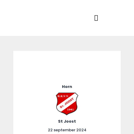
Home
Actueel
RKSVV
Voetbalclub in Swartbroek
Teams
Club info
Evenementen
Contact
Foto album
Horn
St Joost
22 september 2024