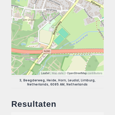
Leaflet
| Map data ©
OpenStreetMap
contributors
3, Beegderweg, Heide, Horn, Leudal, Limburg,
Netherlands, 6085 AM, Netherlands
Resultaten