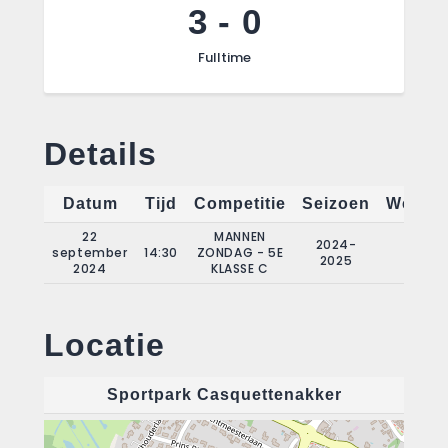
3
-
0
Fulltime
Details
Datum
Tijd
Competitie
Seizoen
Wedstr
22
MANNEN
2024-
september
14:30
ZONDAG - 5E
1
2025
2024
KLASSE C
Locatie
Sportpark Casquettenakker