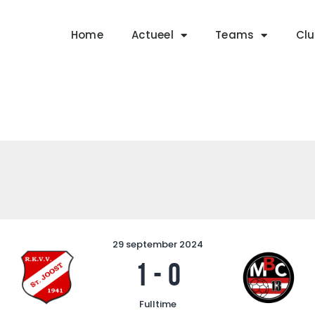
Home
Actueel
Home
Actueel
Teams
Clu
RKSVV
Teams
Voetbalclub in Swartbroek
Club info
Evenementen
Contact
Foto album
29 september 2024
1
-
0
Fulltime