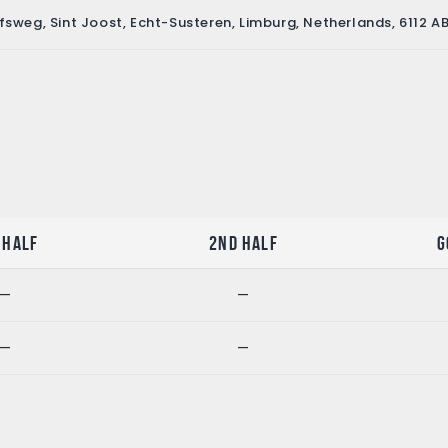
fsweg, Sint Joost, Echt-Susteren, Limburg, Netherlands, 6112 A
 Half
2nd Half
G
—
—
—
—