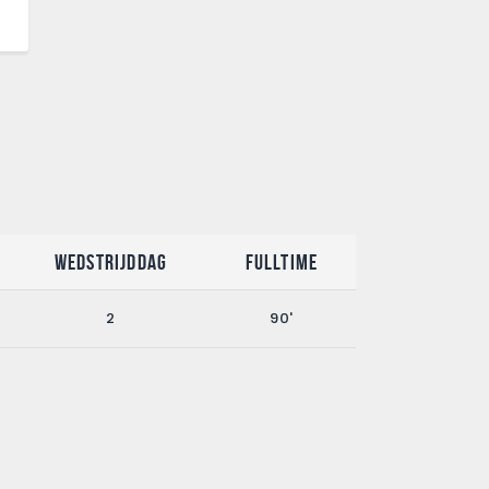
Wedstrijddag
Fulltime
2
90'