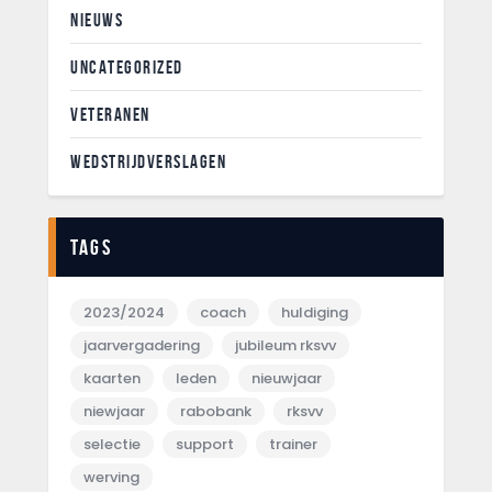
NIEUWS
UNCATEGORIZED
VETERANEN
WEDSTRIJDVERSLAGEN
Tags
2023/2024
coach
huldiging
jaarvergadering
jubileum rksvv
kaarten
leden
nieuwjaar
niewjaar
rabobank
rksvv
selectie
support
trainer
werving