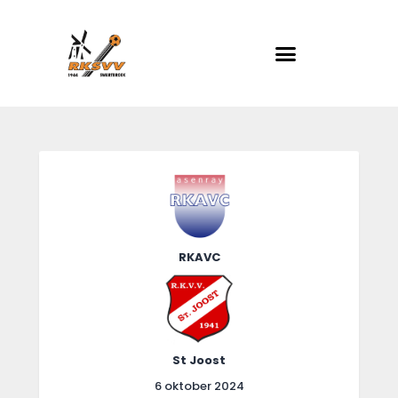
RKSVV
Voetbalclub in Swartbroek
Home
Actueel
Teams
Club info
RKAVC
Evenementen
Contact
Foto album
St Joost
6 oktober 2024