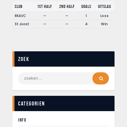
Club
1st Half
2nd Half
Goals
Uitslag
RKAVC
—
—
1
Loss
St Joost
—
—
4
Win
Zoek
Categorien
INFO