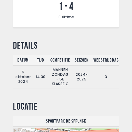
1
-
4
Fulltime
Details
Datum
Tijd
Competitie
Seizoen
Wedstrijddag
Full
MANNEN
6
ZONDAG
2024-
oktober
14:30
3
9
- 5E
2025
2024
KLASSE C
Locatie
Sportpark De Sprunck