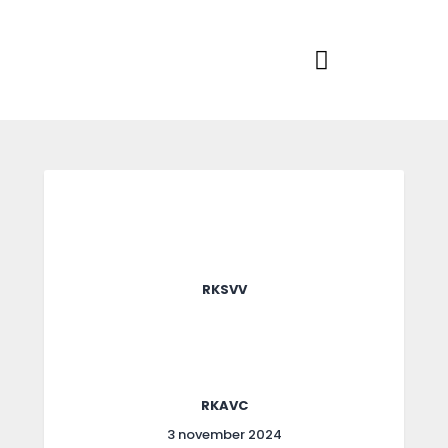
Home
Actueel
RKSVV
Voetbalclub in Swartbroek
Teams
Club info
Evenementen
Contact
Foto album
RKSVV
RKAVC
3 november 2024