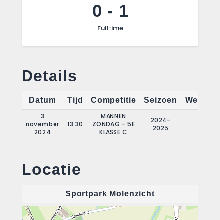
0
-
1
Fulltime
Details
Datum
Tijd
Competitie
Seizoen
Wedstri
3
MANNEN
2024-
november
13:30
ZONDAG - 5E
6
2025
2024
KLASSE C
Locatie
Sportpark Molenzicht