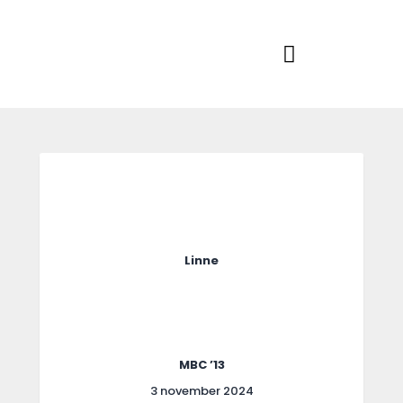
Home
Actueel
RKSVV
Voetbalclub in Swartbroek
Teams
Club info
Evenementen
Contact
Foto album
Linne
MBC ’13
3 november 2024