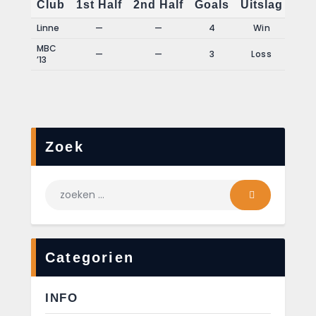
Club
1st Half
2nd Half
Goals
Uitslag
Linne
—
—
4
Win
MBC
—
—
3
Loss
’13
Zoek
Categorien
INFO