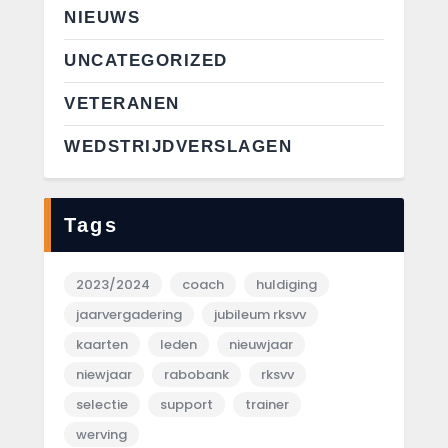
NIEUWS
UNCATEGORIZED
VETERANEN
WEDSTRIJDVERSLAGEN
Tags
2023/2024
coach
huldiging
jaarvergadering
jubileum rksvv
kaarten
leden
nieuwjaar
niewjaar
rabobank
rksvv
selectie
support
trainer
werving