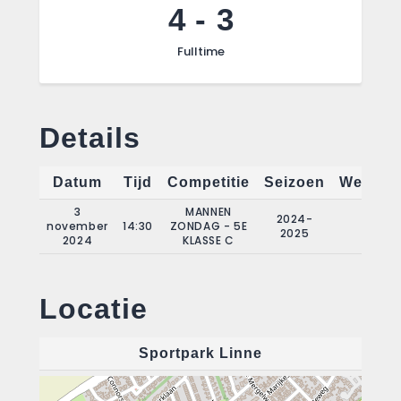
4
-
3
Fulltime
Details
Datum
Tijd
Competitie
Seizoen
Wedstri
3
MANNEN
2024-
november
14:30
ZONDAG - 5E
6
2025
2024
KLASSE C
Locatie
Sportpark Linne