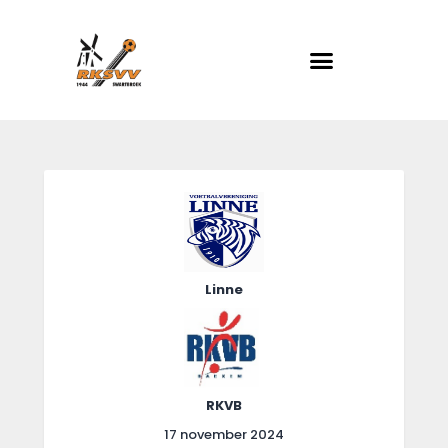
RKSVV
Voetbalclub in Swartbroek
Home
Actueel
Teams
Club info
Linne
Evenementen
Contact
Foto album
RKVB
17 november 2024