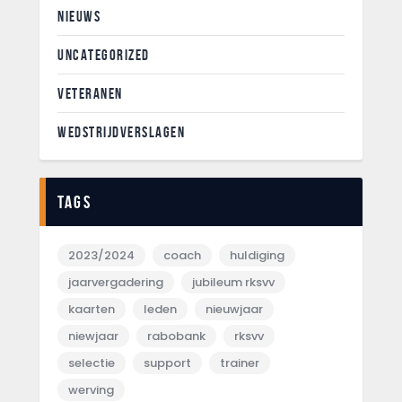
NIEUWS
UNCATEGORIZED
VETERANEN
WEDSTRIJDVERSLAGEN
Tags
2023/2024
coach
huldiging
jaarvergadering
jubileum rksvv
kaarten
leden
nieuwjaar
niewjaar
rabobank
rksvv
selectie
support
trainer
werving