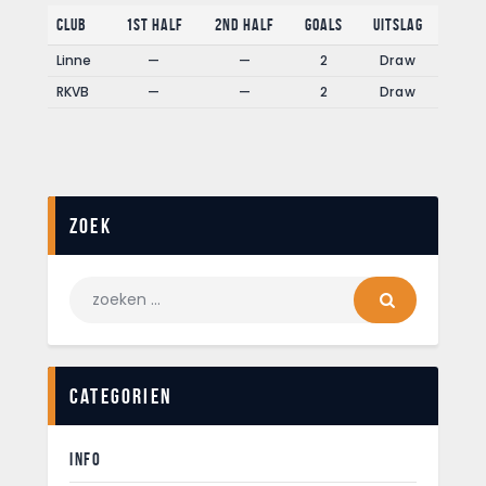
Club
1st Half
2nd Half
Goals
Uitslag
Linne
—
—
2
Draw
RKVB
—
—
2
Draw
Zoek
Categorien
INFO