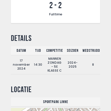
2
-
2
Fulltime
Details
Datum
Tijd
Competitie
Seizoen
Wedstrijddag
F
MANNEN
17
ZONDAG
2024-
november
14:30
8
- 5E
2025
2024
KLASSE C
Locatie
Sportpark Linne