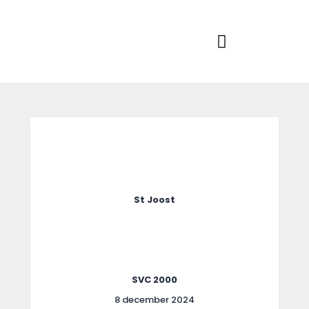
Home
Actueel
RKSVV
Voetbalclub in Swartbroek
Teams
Club info
Evenementen
Contact
Foto album
St Joost
SVC 2000
8 december 2024