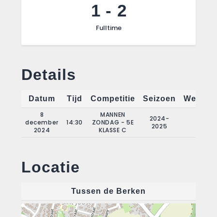
1
-
2
Fulltime
Details
Datum
Tijd
Competitie
Seizoen
Wedstri
8
MANNEN
2024-
december
14:30
ZONDAG - 5E
11
2025
2024
KLASSE C
Locatie
Tussen de Berken