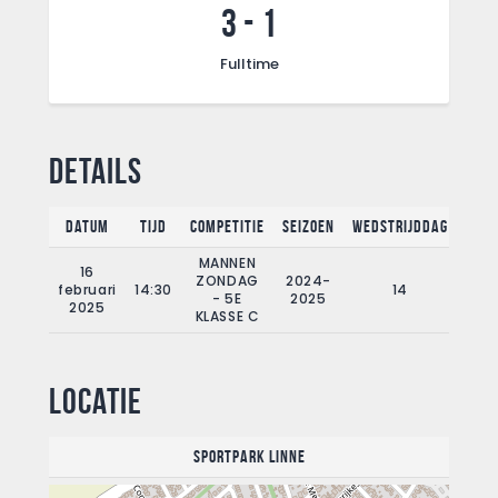
3
-
1
Fulltime
Details
Datum
Tijd
Competitie
Seizoen
Wedstrijddag
Full
MANNEN
16
ZONDAG
2024-
februari
14:30
14
9
- 5E
2025
2025
KLASSE C
Locatie
Sportpark Linne