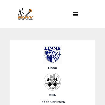
RKSVV
Voetbalclub in Swartbroek
Home
Actueel
Teams
Club info
Linne
Evenementen
Contact
Foto album
SNA
16 februari 2025