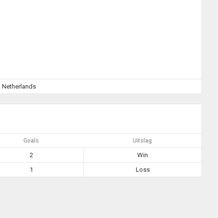
, Netherlands
Goals
Uitslag
2
Win
1
Loss