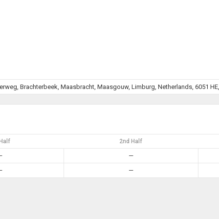
terweg, Brachterbeek, Maasbracht, Maasgouw, Limburg, Netherlands, 6051 HE
Half
2nd Half
—
—
—
—