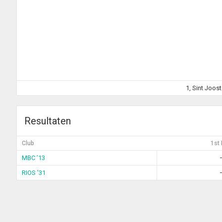
1, Sint Joos
Resultaten
Club
1st 
MBC ’13
RIOS ’31