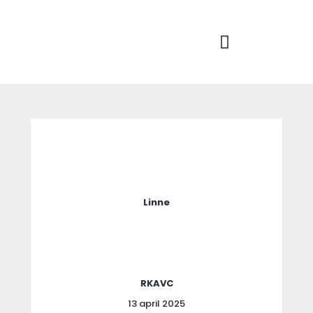
Home
Actueel
RKSVV
Voetbalclub in Swartbroek
Teams
Club info
Evenementen
Contact
Foto album
Linne
RKAVC
13 april 2025