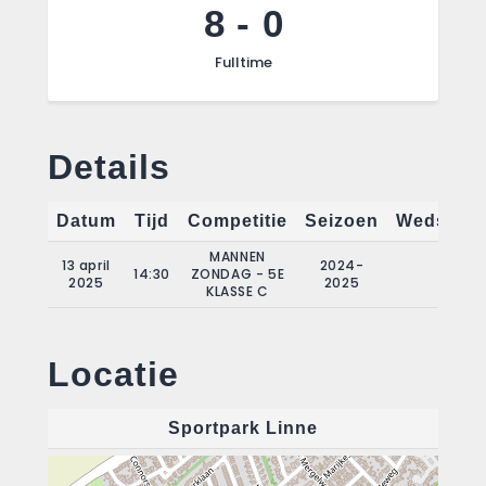
8
-
0
Fulltime
Details
Datum
Tijd
Competitie
Seizoen
Wedstrij
MANNEN
13 april
2024-
14:30
ZONDAG - 5E
19
2025
2025
KLASSE C
Locatie
Sportpark Linne