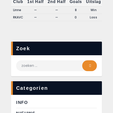
Club
1st Half
2nd Half
Goals
Uitslag
Linne
—
—
8
Win
RKAVC
—
—
0
Loss
Zoek
Categorien
INFO