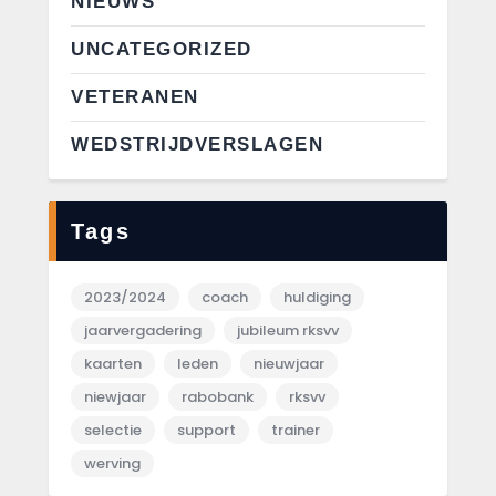
NIEUWS
UNCATEGORIZED
VETERANEN
WEDSTRIJDVERSLAGEN
Tags
2023/2024
coach
huldiging
jaarvergadering
jubileum rksvv
kaarten
leden
nieuwjaar
niewjaar
rabobank
rksvv
selectie
support
trainer
werving