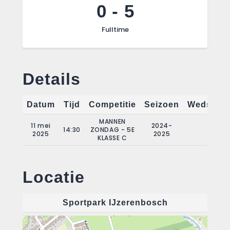
0
-
5
Fulltime
Details
Datum
Tijd
Competitie
Seizoen
Wedstrij
MANNEN
11 mei
2024-
14:30
ZONDAG - 5E
21
2025
2025
KLASSE C
Locatie
Sportpark IJzerenbosch