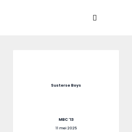
Home
Actueel
RKSVV
Voetbalclub in Swartbroek
Teams
Club info
Evenementen
Contact
Foto album
Susterse Boys
MBC ’13
11 mei 2025