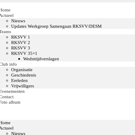
Home
Actueel
Nieuws
Updates Werkgroep Samengaan RKSVV/DESM
Teams
RKSVV 1
RKSVV 2
RKSVV 3
RKSVV 35+1
Wedstrijdverslagen
Club info
Organisatie
Geschiedenis
Ereleden
Vrijwilligers
Evenementen
Contact
Foto album
Home
Actueel
Nieuws