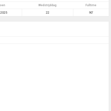
zoen
Wedstrijddag
Fulltime
-2025
22
90'