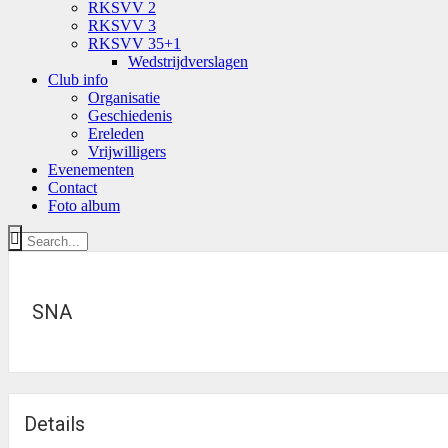
RKSVV 2
RKSVV 3
RKSVV 35+1
Wedstrijdverslagen
Club info
Organisatie
Geschiedenis
Ereleden
Vrijwilligers
Evenementen
Contact
Foto album
SNA
Details