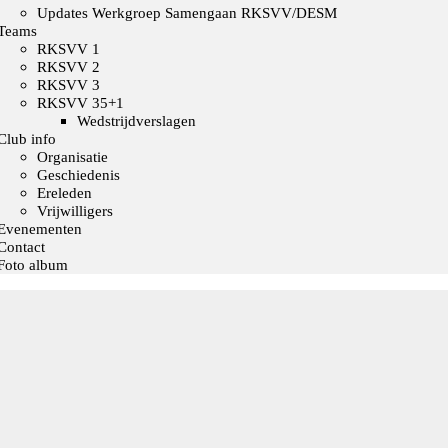
Updates Werkgroep Samengaan RKSVV/DESM
Teams
RKSVV 1
RKSVV 2
RKSVV 3
RKSVV 35+1
Wedstrijdverslagen
Club info
Organisatie
Geschiedenis
Ereleden
Vrijwilligers
Evenementen
Contact
Foto album