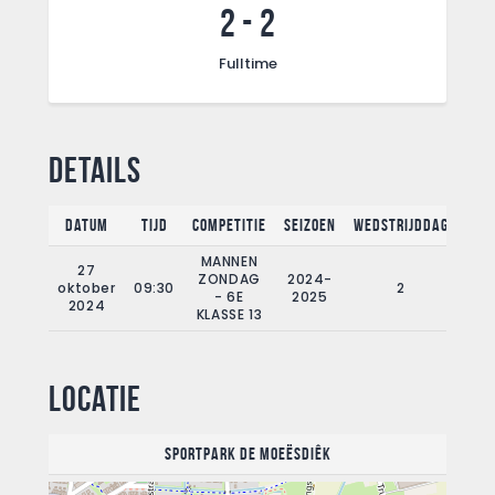
2
-
2
Fulltime
Details
Datum
Tijd
Competitie
Seizoen
Wedstrijddag
Ful
MANNEN
27
ZONDAG
2024-
oktober
09:30
2
9
- 6E
2025
2024
KLASSE 13
Locatie
Sportpark De Moeësdiêk