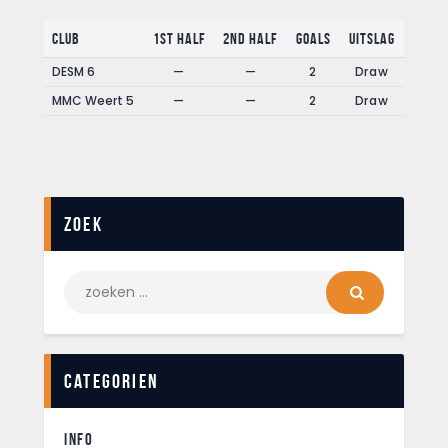
Club
1st Half
2nd Half
Goals
Uitslag
DESM 6
—
—
2
Draw
MMC Weert 5
—
—
2
Draw
Zoek
Categorien
INFO