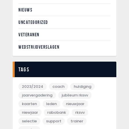
NIEUWS
UNCATEGORIZED
VETERANEN
WEDSTRIJDVERSLAGEN
Tags
2023/2024
coach
huldiging
jaarvergadering
jubileum rksvv
kaarten
leden
nieuwjaar
niewjaar
rabobank
rksvv
selectie
support
trainer