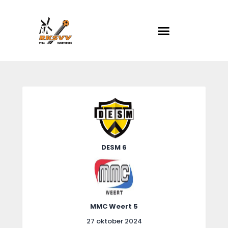
RKSVV
Voetbalclub in Swartbroek
Home
Actueel
Teams
Club info
DESM 6
Evenementen
Contact
Foto album
MMC Weert 5
27 oktober 2024