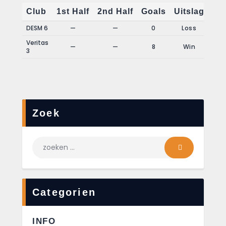
Club
1st Half
2nd Half
Goals
Uitslag
DESM 6
—
—
0
Loss
Veritas
—
—
8
Win
3
Zoek
Categorien
INFO