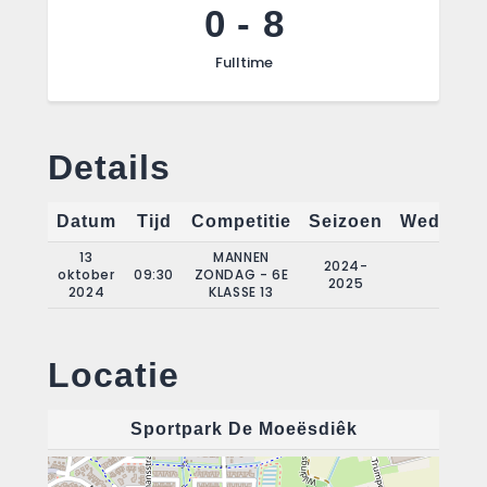
0
-
8
Fulltime
Details
Datum
Tijd
Competitie
Seizoen
Wedstrij
13
MANNEN
2024-
oktober
09:30
ZONDAG - 6E
4
2025
2024
KLASSE 13
Locatie
Sportpark De Moeësdiêk