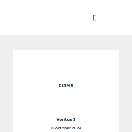
Home
Actueel
RKSVV
Voetbalclub in Swartbroek
Teams
Club info
Evenementen
Contact
Foto album
DESM 6
Veritas 3
13 oktober 2024