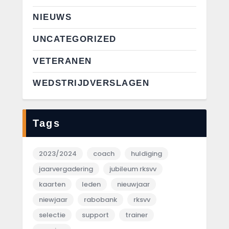
NIEUWS
UNCATEGORIZED
VETERANEN
WEDSTRIJDVERSLAGEN
Tags
2023/2024
coach
huldiging
jaarvergadering
jubileum rksvv
kaarten
leden
nieuwjaar
niewjaar
rabobank
rksvv
selectie
support
trainer